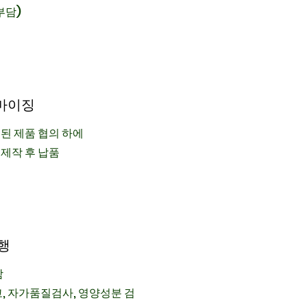
부담)
터마이징
정된 제품 협의 하에
재제작 후 납품
진행
함
, 자가품질검사, 영양성분 검